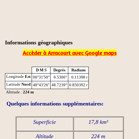
Informations géographiques
Accèder à Arracourt avec Google maps
D M S
Degrès
Radians
Longitude
Est
:
06°31'50''
6.5306°
0.11398 r
Latitude
Nord
:
48°43'26''
48.7239°
0.850392 r
Altitude :
224 m
Quelques informations supplémentaires:
Superficie
17,8 km²
Altitude
224 m